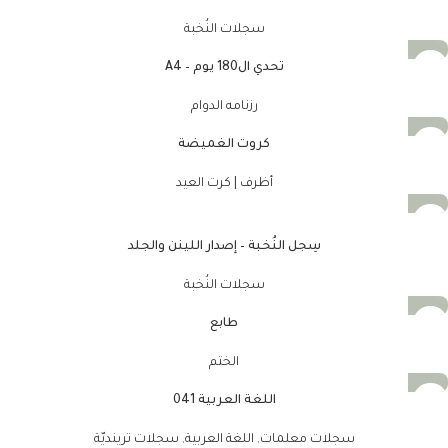
سجلات النُخبة
تحدي ال180 يوم – A4
رزنامه الدوام
كروت الغميضة
أظرف | كرت العيد
سِجل النُخبة – إصدار اللينن والجلد
سجلات النُخبة
طابع
الختم
اللغة العربية 041
سجلات معلمات
,
اللغة العربية
,
سجلات ترينديّة