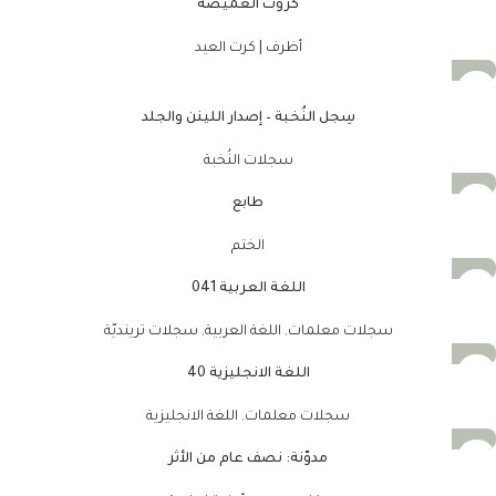
كروت الغميضة
أظرف | كرت العيد
سِجل النُخبة – إصدار اللينن والجلد
سجلات النُخبة
طابع
الختم
اللغة العربية 041
سجلات معلمات
,
اللغة العربية
,
سجلات ترينديّة
اللغة الانجليزية 40
سجلات معلمات
,
اللغة الانجليزية
مدوّنة: نصف عام من الأثر