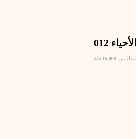
الأحياء 012
ابتداءً من:
16,000
د.ك