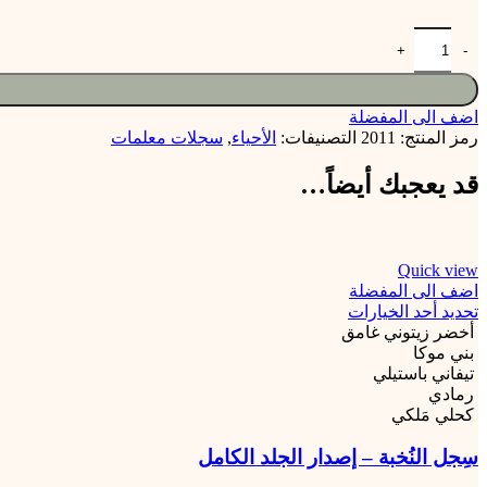
اضف الى المفضلة
رمز المنتج:
2011
التصنيفات:
الأحياء
,
سجلات معلمات
قد يعجبك أيضاً…
Quick view
اضف الى المفضلة
تحديد أحد الخيارات
أخضر زيتوني غامق
بني موكا
تيفاني باستيلي
رمادي
كحلي مَلكي
سِجل النُخبة – إصدار الجلد الكامل