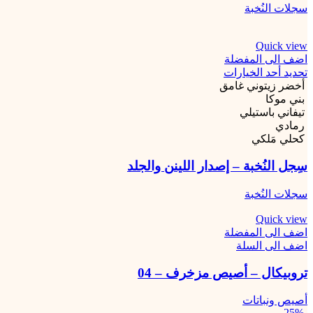
سجلات النُخبة
Quick view
اضف الى المفضلة
تحديد أحد الخيارات
أخضر زيتوني غامق
بني موكا
تيفاني باستيلي
رمادي
كحلي مَلكي
سِجل النُخبة – إصدار اللينن والجلد
سجلات النُخبة
Quick view
اضف الى المفضلة
اضف الى السلة
تروبيكال – أصيص مزخرف – 04
أصيص ونباتات
-25%