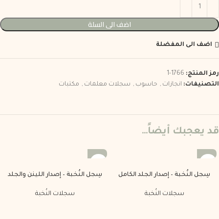
اضف الى السلة
اضف الى المفضلة
رمز المنتج:
1766-1
التصنيفات:
انجازات
,
حاسوب
,
سجلات معلمات
,
مكتبات
قد يعجبك أيضاً…
سِجل النُخبة – إصدار الجلد الكامل
سِجل النُخبة – إصدار اللينن والجلد
سجلات النُخبة
سجلات النُخبة