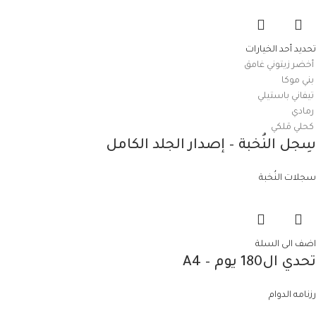
تحديد أحد الخيارات
أخضر زيتوني غامق
بني موكا
تيفاني باستيلي
رمادي
كحلي مَلكي
سِجل النُخبة – إصدار الجلد الكامل
سجلات النُخبة
اضف الى السلة
تحدي ال180 يوم – A4
رزنامه الدوام