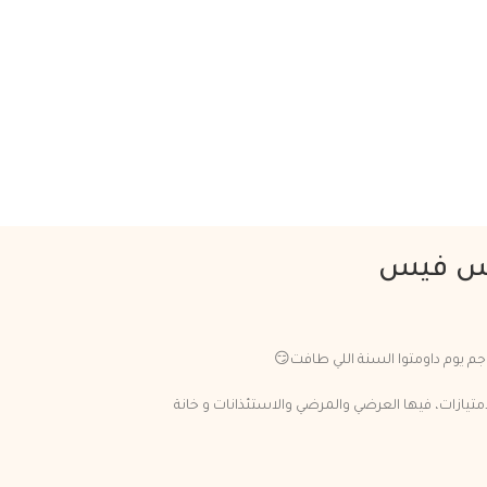
دبس فيس
 جم يوم داومتوا السنة اللي طافت😏
مون بال ١٨٠ يوم وتأخذون الامتيازات، فيها العرضي والمرضي والاستئذانات و خانة