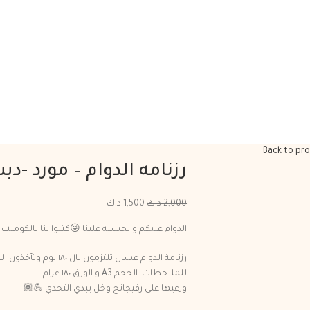
Back to pr
رزنامه الدوام – مورد -
2,000
د.ك
1,500
د.ك
الدوام عليكم والحسبه علينا 😜كتبوا لنا بالكومنت
رزنامة الدوام عشان تلتز
للملاحظات. الحجم A3 و الورق ١٨٠ غرام.
وزعيها على رفيجاتج وخل يبدي التحدي 💪🏽