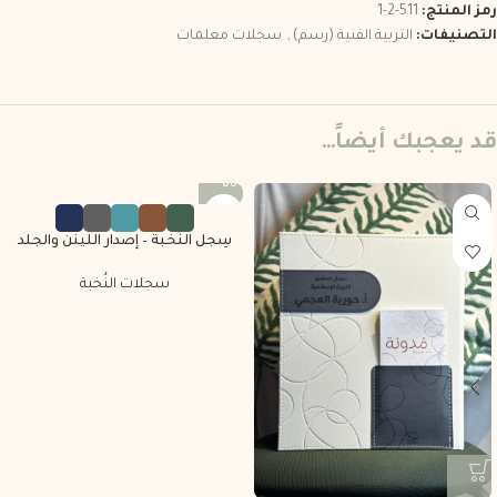
رمز المنتج:
511-2-1
التصنيفات:
التربية الفنية (رسم)
,
سجلات معلمات
قد يعجبك أيضاً…
سِجل النُخبة – إصدار اللينن والجلد
سجلات النُخبة