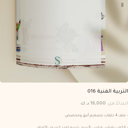
التربية الفنية 016
ابتداءً من:
16,000
د.ك
– ملف 4 حلقات بتصميم أنيق ومخصص.
– الكعب بقياس قياسي 6 سم، يتسع لعدد كبير من الأوراق.