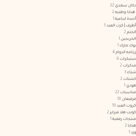
دكان سمدي
22
هدايا وطنيه
2
أجندة ابداعية
1
أظرف | كرت العيد
3
الختم
2
الخريجين
1
بوك مارك
1
رزنامه الدوام
4
ستيكرات
6
مذكرات
2
شتاء
3
كشتات
2
هودي
1
مناسبات
22
قرقيعان
10
كروت العيد
10
كويت هلا فبراير
2
منتجات رقمية
1
هدايا
2
ورد
1