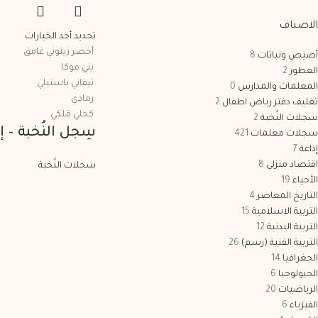
الاصناف
تحديد أحد الخيارات
أخضر زيتوني غامق
أصيص ونباتات
8
بني موكا
العطور
2
تيفاني باستيلي
المعلمات والمدارس
0
رمادي
تغليف دفتر رياض اطفال
2
كحلي مَلكي
سجلات النُخبة
2
سِجل النُخبة – 
سجلات معلمات
421
إذاعة
7
اقتصاد منزلي
8
سجلات النُخبة
الأحياء
19
التاريخ المعاصر
4
التربية الاسلامية
15
التربية البدنية
12
التربية الفنية (رسم)
26
الجغرافيا
14
الجيولوجيا
6
الرياضيات
20
الفيزياء
6