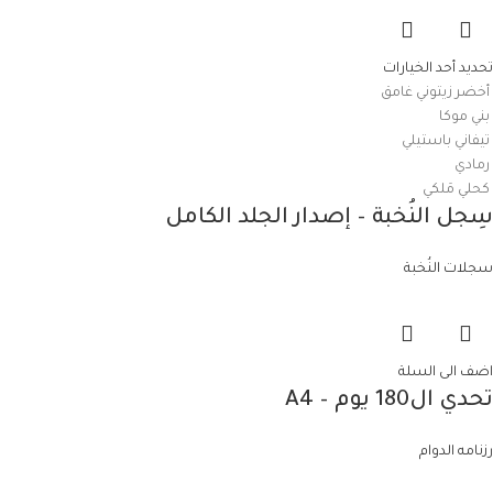
تحديد أحد الخيارات
أخضر زيتوني غامق
بني موكا
تيفاني باستيلي
رمادي
كحلي مَلكي
سِجل النُخبة – إصدار الجلد الكامل
سجلات النُخبة
اضف الى السلة
تحدي ال180 يوم – A4
رزنامه الدوام