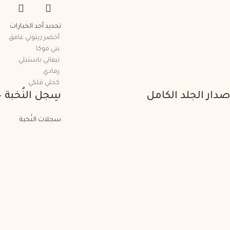
تحديد أحد الخيارات
أخضر زيتوني غامق
بني موكا
تيفاني باستيلي
رمادي
كحلي مَلكي
إصدار الجلد الكامل
سِجل النُخبة –
سجلات النُخبة