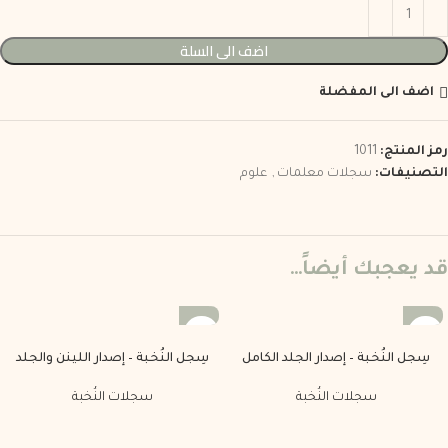
اضف الى السلة
اضف الى المفضلة
رمز المنتج:
1011
التصنيفات:
سجلات معلمات
,
علوم
قد يعجبك أيضاً…
سِجل النُخبة – إصدار الجلد الكامل
سِجل النُخبة – إصدار اللينن والجلد
سجلات النُخبة
سجلات النُخبة