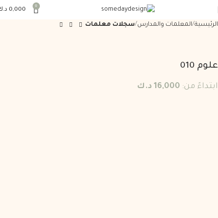
0
0,000
د.ك
الرئيسية
المعلمات والمدارس
سجلات معلمات
علوم 010
ابتداءً من:
16,000
د.ك