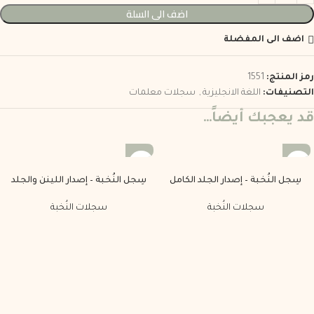
اضف الى السلة
اضف الى المفضلة
رمز المنتج:
1551
التصنيفات:
اللغة الانجليزية
,
سجلات معلمات
قد يعجبك أيضاً…
سِجل النُخبة – إصدار الجلد الكامل
سِجل النُخبة – إصدار اللينن والجلد
سجلات النُخبة
سجلات النُخبة