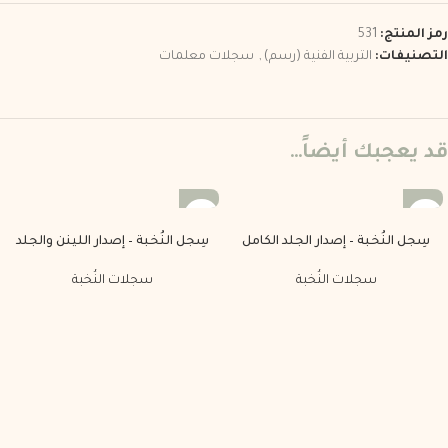
رمز المنتج:
531
التصنيفات:
التربية الفنية (رسم)
,
سجلات معلمات
قد يعجبك أيضاً…
سِجل النُخبة – إصدار الجلد الكامل
سِجل النُخبة – إصدار اللينن والجلد
سجلات النُخبة
سجلات النُخبة