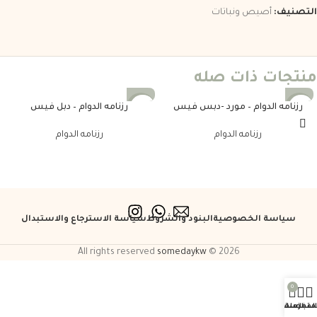
التصنيف:
أصيص ونباتات
منتجات ذات صله
رزنامه الدوام – مورد -دبس فيس
رزنامه الدوام – دبل فيس
-25%
-25%
رزنامه الدوام
رزنامه الدوام
سياسة الخصوصية
البنود والشروط
سياسة الاسترجاع والاستبدال
somedaykw
2026 © All rights reserved
0
لمتجر
المفضلة
السلة
حسابي