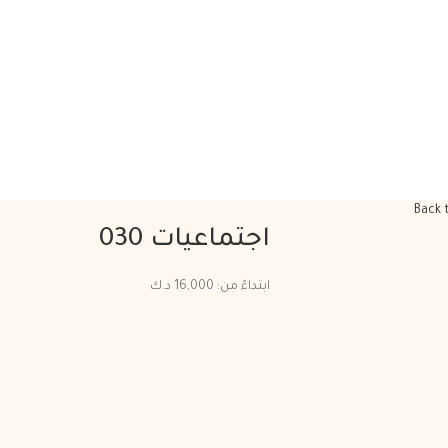
Back 
اجتماعيات 030
ابتداءً من:
16,000
د.ك