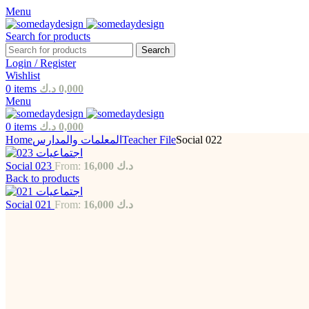
Menu
Search for products
Search
Login / Register
Wishlist
0
items
د.ك
0,000
Menu
0
items
د.ك
0,000
Home
Teacher File
Social 022
المعلمات والمدارس
Social 023
From:
16,000
د.ك
Back to products
Social 021
From:
16,000
د.ك