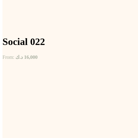
Social 022
From:
د.ك
16,000